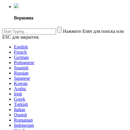
Вершина
Нажмите Enter для поиска или
ESC для закрытия.
English
French
German
Portuguese
Spanish
Russian
Japanese
Korean
Arabic
Irish
Greek
Turkish
Italian
Danish
Romanian
Indonesian